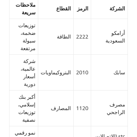
ملاحظات
الشركة
الرمز
القطاع
سريعة
توزيعات
أرامكو
ضخمة،
2222
الطاقة
السعودية
سيولة
مرتفعة
شركة
عالمية،
سابك
2010
البتروكيماويات
أسعار
دورية
أكبر بنك
مصرف
إسلامي،
1120
المصارف
الراجحي
توزيعات
نصفية
نمو رقمي
stc (الاتصالات