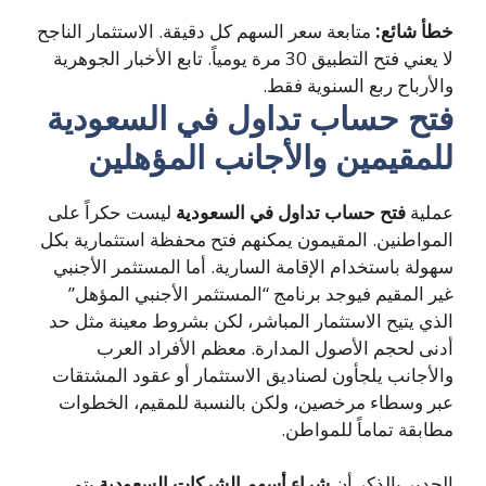
خطأ شائع:
متابعة سعر السهم كل دقيقة. الاستثمار الناجح
لا يعني فتح التطبيق 30 مرة يومياً. تابع الأخبار الجوهرية
والأرباح ربع السنوية فقط.
فتح حساب تداول في السعودية
للمقيمين والأجانب المؤهلين
عملية
فتح حساب تداول في السعودية
ليست حكراً على
المواطنين. المقيمون يمكنهم فتح محفظة استثمارية بكل
سهولة باستخدام الإقامة السارية. أما المستثمر الأجنبي
غير المقيم فيوجد برنامج “المستثمر الأجنبي المؤهل”
الذي يتيح الاستثمار المباشر، لكن بشروط معينة مثل حد
أدنى لحجم الأصول المدارة. معظم الأفراد العرب
والأجانب يلجأون لصناديق الاستثمار أو عقود المشتقات
عبر وسطاء مرخصين، ولكن بالنسبة للمقيم، الخطوات
مطابقة تماماً للمواطن.
الجدير بالذكر أن
شراء أسهم الشركات السعودية
يتم