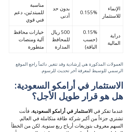
مناسبة
الإنماء
بدون حد
0.155%
للمبتدئين، دعم
للاستثمار
أدنى
فني قوي
0.15%
500 ريال
خيارات محافظ
دراية
(حسب
للمحافظ
آلية ومنصات
المالية
الباقة)
المدارة
متطورة
العمولات المذكورة هي إرشادية وقد تتغير. دائماً راجع الموقع
الرسمي للوسيط لمعرفة آخر تحديث للرسوم.
الاستثمار في أرامكو السعودية:
هل هو قرار طويل الأجل؟
عندما تفكر في
الاستثمار في أرامكو السعودية
، فأنت
تشتري جزءاً من أكبر شركة طاقة متكاملة في العالم.
السهم معروف بتوزيعات أرباح ربع سنوية. لكن من الخطأ