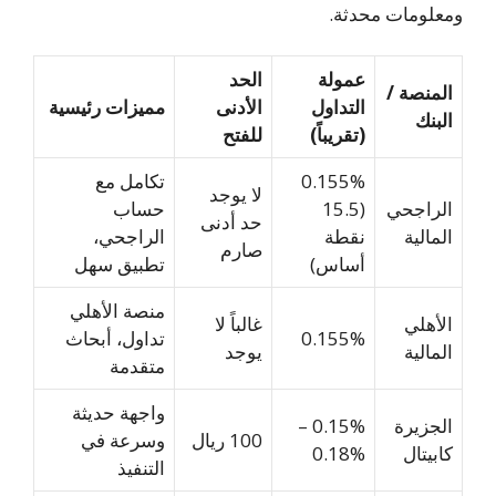
ومعلومات محدثة.
عمولة
الحد
المنصة /
التداول
الأدنى
مميزات رئيسية
البنك
(تقريباً)
للفتح
0.155%
تكامل مع
لا يوجد
الراجحي
(15.5
حساب
حد أدنى
المالية
نقطة
الراجحي،
صارم
أساس)
تطبيق سهل
منصة الأهلي
الأهلي
غالباً لا
0.155%
تداول، أبحاث
المالية
يوجد
متقدمة
واجهة حديثة
الجزيرة
0.15% –
100 ريال
وسرعة في
كابيتال
0.18%
التنفيذ