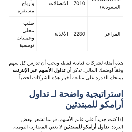
7010
الاتصالات
وأرباح
السعودية)
مستقرة
طلب
محلي
المراعي
2280
الأغذية
وعمليات
توسعية
هذه أمثلة لشركات قيادية فقط، ويجب أن تدرس كل سهم
وفقاً لوضعك المالي. تذكر أن
تداول الأسهم عبر الإنترنت
يمنحك القدرة على متابعة أخبار هذه الشركات لحظياً.
استراتيجية واضحة لـ تداول
أرامكو للمبتدئين
إذا كنت جديداً على عالم الأسهم، فربما تشعر ببعض
التردد.
تداول أرامكو للمبتدئين
لا يعني المضاربة اليومية.