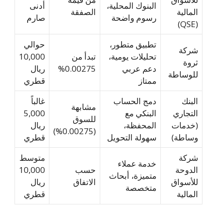
البنوك المحلية،
أدنى
المالية
الصفقة
رسوم واضحة
صارم
(QSE)
تطبيق متطور،
حوالي
شركة
تحليلات يومية،
تبدأ من
10,000
ثروة
دعم عربي
0.00275%
ريال
للوساطة
ممتاز
قطري
البنك
دمج الحساب
غالباً
مشابهة
التجاري
البنكي مع
5,000
للسوق
(خدمات
المحفظة،
ريال
(0.00275%)
وساطة)
سهولة التحويل
قطري
شركة
متوسط
خدمة عملاء
الدوحة
حسب
10,000
متميزة، أبحاث
للأسواق
الاتفاق
ريال
متخصصة
المالية
قطري