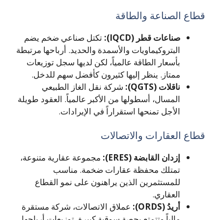
قطاع الصناعة والطاقة
صناعات قطر (IQCD):
تكتل صناعي ضخم يضم
البتروكيماويات والأسمدة والحديد. أرباحها مرتبطة
بأسعار الطاقة عالمياً، لكن لديها سجل توزيعات
ممتاز. ينظر إليها كثيرون كأفضل سهم للدخل.
ناقلات (QGTS):
شركة نقل الغاز الطبيعي
المسال، أسطولها من الأكبر عالمياً. العقود طويلة
الأجل تمنحها استقراراً في الإيرادات.
قطاع العقارات والاتصالات
إزدان القابضة (ERES):
مجموعة عقارية متنوعة،
تمتلك محفظة عقارات ضخمة. مناسب
للمستثمرين الذين يراهنون على نمو القطاع
العقاري.
أريدُ (ORDS):
عملاق الاتصالات، شركة مستقرة
مالياً وتتمتع بحصة سوقية كبيرة. توزيعات أرباحها