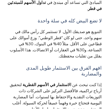
المبادئ التي تساعد أي مبتدئ في
تداول الأسهم للمبتدئين
في قطر
.
لا تضع البيض كله في سلة واحدة
التنويع هو صديقك الأول. لا تستثمر كل رأس مالك في
سهم واحد، حتى لو كان “قطر الوطني”. وزع أموالك على
قطاعين على الأقل. مثلاً 40% في البنوك، 30% في
الصناعة، و30% في العقارات أو الاتصالات. هذا الأسلوب
يقلل من تقلبات محفظتك.
افهم الفرق بين الاستثمار طويل المدى
والمضاربة
إذا كنت تبحث عن
الاستثمار في الأسهم القطرية
لتحقيق
أرباح تراكمية، فالأفضل التركيز على الشركات ذات
التوزيعات النقدية والاحتفاظ بها لسنوات. أما المضاربة
اليومية فتحتاج خبرة وفهماً عميقاً لحركة السيولة. أغلب
المبتدئين ينجحون مع الاستثمار طويل الأجل.