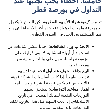
خامساً: أخطاء يجب تجنبها عند
التداول في بورصة قطر
تعلمت
كيفية شراء الأسهم القطرية
، لكن النجاح لا يكتمل
إلا بمعرفة ما يجب الابتعاد عنه. هذه أكثر الأخطاء التي يقع
فيها المستثمرون الجدد في السوق القطري.
الانجذاب وراء الشائعات:
أحياناً تنتشر إشاعات عن
استحواذ أو أرباح استثنائية. لا تبني قرارك على
مجموعة واتساب، بل على بيانات رسمية من
بورصة قطر.
البيع بدافع الخوف عند أول انخفاض:
الأسهم
تتذبذب طبيعياً. إذا كانت أساسيات الشركة قوية،
فالانخفاض قد يكون فرصة للشراء وليس للبيع.
إهمال مواعيد التوزيعات:
يستحق السهم
التوزيعات النقدية للمالك المسجل في تاريخ
الاستحقاق. إذا بعت السهم قبل هذا التاريخ، تفقد
التوزيعات. تابع التقويم المالي.