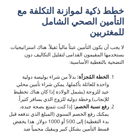
طط ذكية لموازنة التكلفة مع
لتأمين الصحي الشامل
لمغتربين
 يجب أن يكون التأمين عبئاً مالياً ثقيلاً. هناك استراتيجيات
تخدمها المقيمون القدامى لتقليل التكاليف دون
تضحية بالتغطية الأساسية:
الخطة المُجزأة:
بدلاً من شراء بوليصة دولية
واحدة للعائلة بأكملها، يمكن شراء تأمين محلي
جيد للزوجة (يشمل الولادة إذا كان هناك تخطيط
للإنجاب) وخطة دولية للزوج الذي يسافر كثيراً.
رفع نسبة الخصم:
إذا كنت تتمتع بصحة جيدة،
يمكنك رفع الخصم السنوي (المبلغ الذي تدفعه قبل
بدء التغطية) إلى 500 أو 1000 دولار. هذا يخفض
قسط التأمين بشكل كبير ويبقيك محمياً ضد