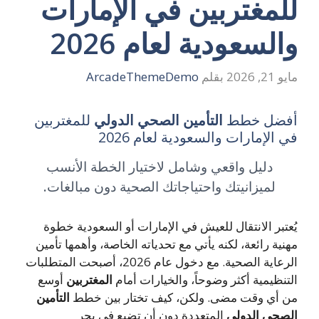
لمغتربين في الإمارات
السعودية لعام 2026
21, 2026
بقلم
ArcadeThemeDemo
فضل خطط
التأمين الصحي الدولي
للمغتربين
 الإمارات والسعودية لعام 2026
دليل واقعي وشامل لاختيار الخطة الأنسب
لميزانيتك واحتياجاتك الصحية دون مبالغات.
عتبر الانتقال للعيش في الإمارات أو السعودية خطوة
نية رائعة، لكنه يأتي مع تحدياته الخاصة، وأهمها تأمين
الرعاية الصحية. مع دخول عام 2026، أصبحت المتطلبات
تنظيمية أكثر وضوحاً، والخيارات أمام
المغتربين
أوسع
 أي وقت مضى. ولكن، كيف تختار بين خطط
التأمين
صحي الدولي
المتعددة دون أن تضيع في بحر