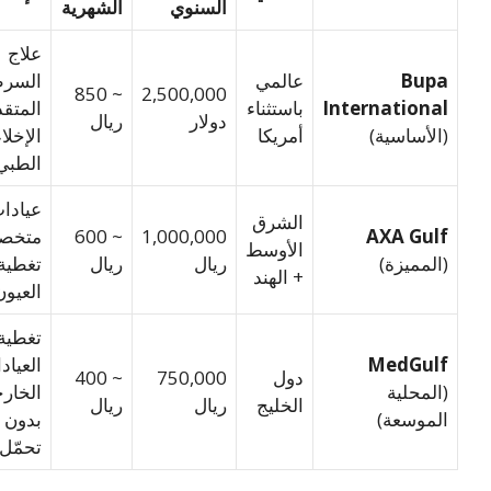
السنوي
الشهرية
علاج
Bup
عالمي
السرطان
~ 850
2,500,000
Internationa
باستثناء
المتقدم،
دولار
ريال
الأساسية)
أمريكا
الإخلاء
الطبي
عيادات
الشرق
AXA Gul
1,000,000
~ 600
متخصصة،
الأوسط
المميزة)
ريال
ريال
تغطية
+ الهند
العيون
تغطية
MedGul
العيادات
دول
750,000
~ 400
المحلية
الخارجية
الخليج
ريال
ريال
لموسعة)
بدون
تحمّل