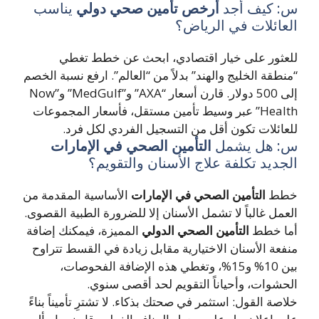
: كيف أجد
أرخص تأمين صحي دولي
يناسب
عائلات في الرياض؟
عثور على خيار اقتصادي، ابحث عن خطط تغطي
نطقة الخليج والهند” بدلاً من “العالم”. ارفع نسبة الخصم
إلى 500 دولار. قارن أسعار “AXA” و”MedGulf” و”Now
Health” عبر وسيط تأمين مستقل، فأسعار المجموعات
عائلات تكون أقل من التسجيل الفردي لكل فرد.
: هل يشمل
التأمين الصحي في الإمارات
جديد تكلفة علاج الأسنان والتقويم؟
طط
التأمين الصحي في الإمارات
الأساسية المقدمة من
عمل غالباً لا تشمل الأسنان إلا للضرورة الطبية القصوى.
ا خطط
التأمين الصحي الدولي
المميزة، فيمكنك إضافة
فعة الأسنان الاختيارية مقابل زيادة في القسط تتراوح
بين 10% و15%، وتغطي هذه الإضافة الفحوصات،
حشوات، وأحياناً التقويم لحد أقصى سنوي.
اصة القول: استثمر في صحتك بذكاء. لا تشترِ تأميناً بناءً