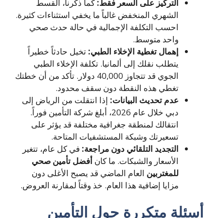
التركيز على السعر فقط:
كما ذكرنا، القسط
الشهري المنخفض غالباً ما يخفي استثناءات كثيرة.
احسب التكلفة الإجمالية في حالة حدث صحي
واحد متوسط.
إهمال تغطية الإخلاء الطبي:
تخيل حادثاً خطيراً
يتطلب نقلك إلى ألمانيا. تكلفة الإخلاء الطبي
الجوي قد تتجاوز 40,000 دولار. تأكد من أن خطتك
تغطي هذه النقطة دون سقف محدود.
عدم تحديث البيانات:
إذا انتقلت من الرياض إلى
دبي خلال عام 2026، أبلغ شركة التأمين فوراً.
انتقالك لمنطقة جغرافية مختلفة قد يؤثر على
تسعيرتك وشبكة المستشفيات المتاحة.
التجديد التلقائي دون مراجعة:
في كل عام، تتغير
الأسعار والشبكات. ما كان
أفضل تأمين صحي
للمغتربين
العام الماضي قد يصبح الأغلى دون
مزايا إضافية هذا العام. خذ وقتاً لمقارنة العروض.
سئلة متكررة حول
التأمين