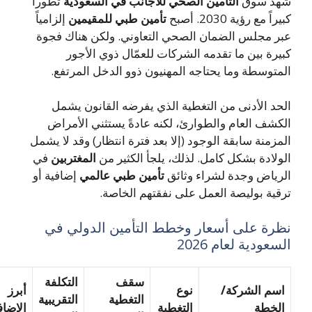
هد سوق
التأمين الصحي للأجانب في السعودية
تطوراً
راً مع رؤية 2030. أصبح
تأمين طبي للمقيمين
إلزامياً
ر مجلس الضمان الصحي التعاوني. ولكن هناك فجوة
يرة بين ما تقدمه الشركات للعمّال ذوي الأجور
متوسطة وما يحتاجه المهنيون ذوو الدخل المرتفع.
حد الأدنى من التغطية الذي يفرضه القانون يشمل
كشف العام والطوارئ، لكنه عادةً يستثني الأمراض
مزمنة سابقة الوجود (إلا بعد فترة انتظار) وقد لا يشمل
ولادة بشكل كامل. لذلك، يلجأ الكثير من
المغتربين
في
رياض وجدة لشراء وثائق
تأمين طبي عالمي
إضافية أو
قية بوليصة العمل على نفقتهم الخاصة.
رة على أسعار وخطط التأمين الدولي في
سعودية لعام 2026
سقف
التكلفة
سم الشركة/
نوع
أبرز
التغطية
التقريبية
لخطة
التغطية
الإضافات