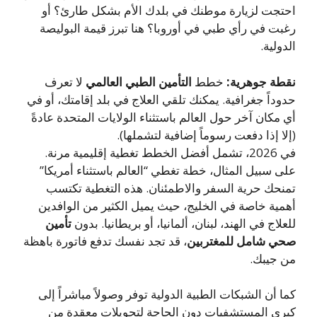
تجت لزيارة موطنك في بلدك الأم بشكل طارئ؟ أو
بت في رأي طبي في أوروبا؟ هنا تبرز قيمة البوليصة
دولية.
طة جوهرية:
خطط
التأمين الطبي العالمي
لا تعرف
وداً جغرافية. يمكنك تلقي العلاج في بلد إقامتك، أو في
 مكان آخر حول العالم باستثناء الولايات المتحدة عادةً
لا إذا دفعت رسوماً إضافية لتشملها).
في 2026، تشمل أفضل الخطط تغطية إقليمية مرنة.
ى سبيل المثال، خطة تغطي “العالم باستثناء أمريكا”
نحك حرية السفر والاطمئنان. هذه التغطية تكتسب
مية خاصة في الخليج، حيث يميل الكثير من الوافدين
علاج في الهند، لبنان، ألمانيا، أو بريطانيا. بدون
تأمين
ي شامل للمغتربين
، قد تجد نفسك تدفع فاتورة باهظة
 جيبك.
ا أن الشبكات الطبية الدولية توفر وصولاً مباشراً إلى
رى المستشفيات دون الحاجة لتحويلات معقدة من