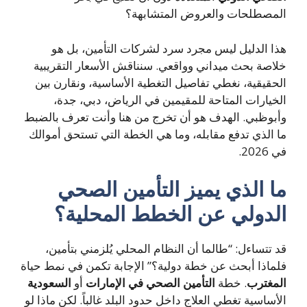
مصطلحات والعروض المتشابهة؟
ا الدليل ليس مجرد سرد لشركات التأمين، بل هو
اصة بحث ميداني وواقعي. سنناقش الأسعار التقريبية
حقيقية، نغطي تفاصيل التغطية الأساسية، ونقارن بين
خيارات المتاحة للمقيمين في الرياض، دبي، جدة،
بوظبي. الهدف هو أن تخرج من هنا وأنت تعرف بالضبط
 الذي تدفع مقابله، وما هي الخطة التي تستحق أموالك
202.
ا الذي يميز
التأمين الصحي
لدولي
عن الخطط المحلية؟
 تتساءل: “طالما أن النظام المحلي يُلزمني بتأمين،
ماذا أبحث عن خطة دولية؟” الإجابة تكمن في نمط حياة
مغترب
. خطة
التأمين الصحي في الإمارات
أو
السعودية
أساسية تغطي العلاج داخل حدود البلد غالباً. لكن ماذا لو