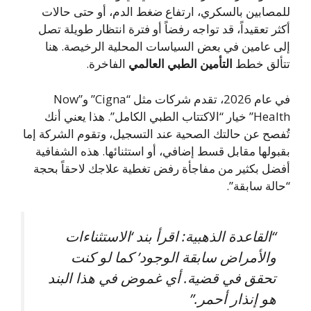
مصابين بالسكري، ارتفاع ضغط الدم، أو حتى حالات
ثر تعقيداً، قد تواجه رفضاً أو فترة انتظار طويلة تصل
ى عامين في بعض السياسات المحلية الرخيصة. هنا
ألق خطط
التأمين الطبي العالمي
الفاخرة.
في عام 2026، تقدم شركات مثل “Cigna” و”Now
Health” خيار “الاكتتاب الطبي الكامل”. هذا يعني أنك
فصح عن حالتك الصحية عند التسجيل، وتقوم الشركة إما
بولها مقابل قسط إضافي، أو استثنائها. هذه الشفافية
ضل بكثير من مفاجأة رفض تغطية علاجك لاحقاً بحجة
الة سابقة”.
“القاعدة الذهبية: اقرأ بند ‘الاستثناءات
والأمراض سابقة الوجود’ كما لو كنت
تحقق في قضية. أي غموض في هذا البند
هو إنذار أحمر.”