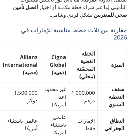
تأميني إما عبر شراء خطة مكملة أو اختيار
أفضل تأمين
ي للمغتربين
بشكل فردي وشامل.
ارنة بين ثلاث خطط مناسبة للإمارات في
202
الخطة
Allianz
Cigna
الفضية
لميزة
Global
International
المحسّنة
(ذهبية)
(فضية)
(محلي)
قف
غير محدود
1,500,000
1,000,000
لتغطية
(عدا
درهم
دولار
لسنوي
أمريكا)
عالمي
لنطاق
الإمارات
عالمي باستثناء
باستثناء
لجغرافي
فقط
أمريكا
أمريكا