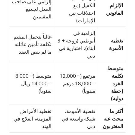
إلزامي على صاحب
لإلزام
الكفيل (مع
العمل لجميع
لقانوني
اختلافات بين
المقيمين
الإمارات)
إلزامية في
غالباً يتحمل المقيم
غطية
أبوظبي (زوجة + 3
تكلفة تأمين عائلته
لأسرة
أبناء)، اختيارية في
ما لم ينص العقد
دبي
توسط
كلفة
مرتفع (~ 12,000
متوسط (~ 8,000
لفرد
– 18,000 درهم
– 14,000 ريال
خطة
سنوياً)
سنوياً)
ولية)
كثر ما
تغطية الأمومة،
تغطية الأمراض
بحث عنه
شبكة واسعة في
المزمنة، العلاج في
لمغتربون
دبي
الهند