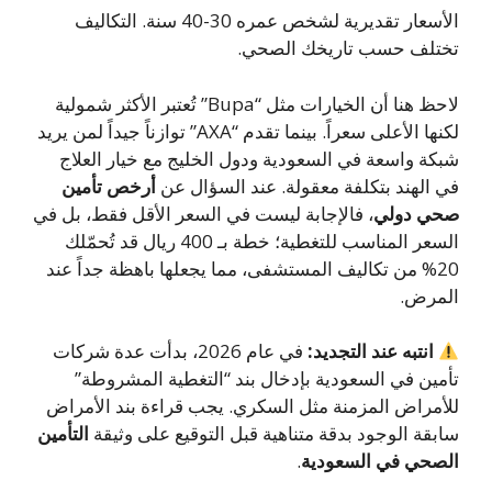
الأسعار تقديرية لشخص عمره 30-40 سنة. التكاليف
تلف حسب تاريخك الصحي.
لاحظ هنا أن الخيارات مثل “Bupa” تُعتبر الأكثر شمولية
لكنها الأعلى سعراً. بينما تقدم “AXA” توازناً جيداً لمن يريد
كة واسعة في السعودية ودول الخليج مع خيار العلاج
 الهند بتكلفة معقولة. عند السؤال عن
أرخص تأمين
ي دولي
، فالإجابة ليست في السعر الأقل فقط، بل في
السعر المناسب للتغطية؛ خطة بـ 400 ريال قد تُحمّلك
20% من تكاليف المستشفى، مما يجعلها باهظة جداً عند
مرض.
انتبه عند التجديد:
في عام 2026، بدأت عدة شركات
مين في السعودية بإدخال بند “التغطية المشروطة”
أمراض المزمنة مثل السكري. يجب قراءة بند الأمراض
بقة الوجود بدقة متناهية قبل التوقيع على وثيقة
التأمين
صحي في السعودية
.