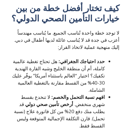
يف تختار أفضل خطة من بين
يارات
التأمين الصحي الدولي
؟
 توجد خطة واحدة تُناسب الجميع. ما يُناسب مهندساً
زب في جدة قد لا يُناسب عائلة لديها أطفال في دبي.
يك منهجية عملية لاتخاذ القرار:
حدد احتياجك الجغرافي:
هل تحتاج تغطية عالمية
كاملة، أم أن منطقة الخليج وشبه القارة الهندية
تكفيك؟ اختيار “العالم باستثناء أمريكا” يوفّر عليك
30-40% من القسط مقارنة بالتغطية العالمية
الشاملة.
افهم نسبة التحمل والخصم:
لا تنخدع بقسط
شهري منخفض.
أرخص تأمين صحي دولي
قد
يطلب منك دفع 20% من كل فاتورة علاج (نسبة
تحمل). قارن التكلفة الإجمالية المتوقعة وليس
القسط فقط.