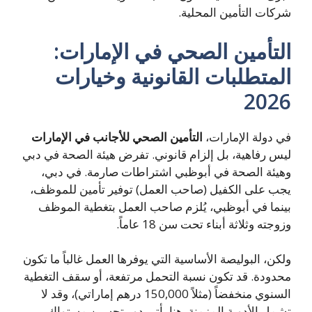
كات التأمين المحلية.
لتأمين الصحي في الإمارات
:
لمتطلبات القانونية وخيارات
202
 دولة الإمارات،
التأمين الصحي للأجانب في الإمارات
س رفاهية، بل إلزام قانوني. تفرض هيئة الصحة في دبي
يئة الصحة في أبوظبي اشتراطات صارمة. في دبي،
ب على الكفيل (صاحب العمل) توفير تأمين للموظف،
نما في أبوظبي، يُلزم صاحب العمل بتغطية الموظف
وجته وثلاثة أبناء تحت سن 18 عاماً.
كن، البوليصة الأساسية التي يوفرها العمل غالباً ما تكون
دودة. قد تكون نسبة التحمل مرتفعة، أو سقف التغطية
السنوي منخفضاً (مثلاً 150,000 درهم إماراتي)، وقد لا
مل الأدوية المزمنة. هنا يأتي دور تحسين مستواك