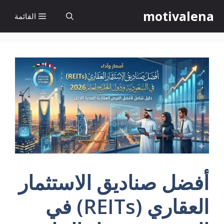
نتقل
motivalena
القائمة
لى
لمحتوى
أفضل صناديق الاستثمار
العقاري (REITs) في