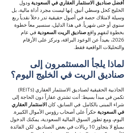
أفضل صناديق الاستثمار العقاري في السعودية
ودول
الخليج كحل وسطي أنيق. إنها ليست مجرد أداة مالية، بل
وسيلة لامتلاك حصة في أصول حقيقية تدر دخلاً نقدياً ربع
سنوي أو حتى شهرياً. في هذا الدليل، سنسير معاً خطوة
بخطوة لنفهم واقع
صناديق الريت السعودية
في عام
2026، بعيداً عن الوعود البراقة، ونركز على الأرقام
والتحليلات الواقعية فقط.
لماذا يلجأ المستثمرون إلى
صناديق الريت في الخليج اليوم؟
الجاذبية الحقيقية لصناديق الاستثمار العقاري (REITs)
تكمن في مبدأ بسيط: أنت تشتري عقاراً دون الحاجة إلى
شراء المبنى بالكامل. في السابق، كان
الاستثمار العقاري
في السعودية
حكراً على أصحاب رؤوس الأموال الكبيرة.
اليوم، ومع تطور السوق المالية السعودية، يمكنك الدخول
بمبلغ لا يتجاوز 10 ريالات في بعض الصناديق. لكن الفائدة