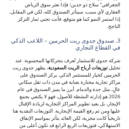
الجغرافي” سلاح ذو حدين؛ فإذا تعثر سوق الرياض
العقاري لأي سبب، سيتأثر الصندوق كله، لكن في المقابل،
إذا استمر النمو كما هو متوقع، فأنت تجني ثمار التركز
الناجح.
3. صندوق جدوى ريت الحرمين – اللاعب الذكي
في القطاع التجاري
شركة جدوى للاستثمار تُعرف بتحركاتها المحسوبة. عند
تحليل
توزيعات أرباح الريت السعودية
، يظهر جدوى ريت
الحرمين كخيار للمستثمر الذكي. يركز الصندوق على
مراكز تجارية مختارة بعناية في مدن ذات ثقل سكاني
عالٍ، مثل جدة والدمام. أبرز ما يميز الصندوق في عام
2026 هو إدارته النشطة للأصول، فهو لا يكتفي بجمع
الإيجار، بل يعيد تطوير المراكز التجارية لزيادة الإقبال
عليها ومن ثم رفع القيمة الإيجارية. التوزيعات النقدية هنا
تاريخياً كانت مجزية، لكن العائد يتأثر بمواسم الإنفاق
الاستهلاكي، فتوزيعات الربع الرابع قد تكون أعلى من