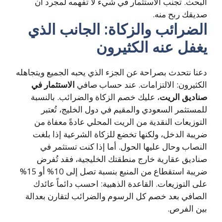
البحث. تجنب الاستثمار في شيء لا تفهمه لمجرد أن
صديقك ربح منه.
الضرائب والزكاة: الجانب الذي
يغفل عنه الكثيرون
دعنا نتحدث بصراحة عن الجزء الذي يحبه الجميع ويتجاهله
الكثيرون: الالتزامات. عند حساب صافي
الاستثمار في
صناديق الريت
، عليك خصم الزكاة والضرائب. بالنسبة
للمستثمر السعودي والمقيم في دول الخليج، تُعتبر
التوزيعات النقدية من الريت المحلي عادةً معفاة من
ضريبة الدخل، ولكنها تخضع للزكاة الشرعية إذا بلغت
النصاب وحال عليها الحول. أما إذا كنت تستثمر في
صناديق عقارية خارج منطقتك الخليجية، فقد تُفرض
ضريبة استقطاع من المنبع بنسبة تصل إلى 10% أو 15%
على التوزيعات. القاعدة الذهبية: احسب دائماً عائدك
الصافي بعد خصم كل الرسوم والضرائب لتقارن بعدالة
بين الفرص.