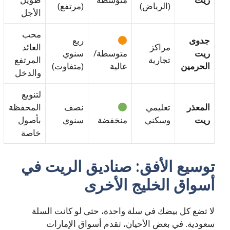
(الرياض)
(مرتفع)
الأجل
محب
جدوى
ربع
مراكز
العائد
ريت
متوسطة/
سنوي
تجارية
المرتفع
الحرمين
عالية
(متفاوت)
والدخل
لتنويع
المعذر
تعليمي
نصف
المحفظة
ريت
وسكني
منخفضة
سنوي
بأصول
خاصة
توسيع الأفق: صناديق الريت في
أسواق الخليج الأخرى
لا تضع كل بيضك في سلة واحدة، حتى لو كانت السلة
سعودية. في بعض الأحيان، تقدم أسواق الإمارات