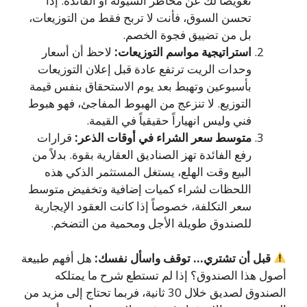
تعويضاً لك عن مخاطر السيولة أو الفائدة. إذا
تحسن السوق، فأنت لا تربح فقط من التوزيعات،
بل من تضييق فجوة الخصم.
استراتيجية مواسم التوزيعات:
لاحظ أن أسعار
وحدات الريت ترتفع عادة قبل إعلان التوزيعات
بأسبوعين وتهبط بعد يوم الاستحقاق بنفس قيمة
التوزيع. لا تنزعج من الهبوط المفاجئ، فهو هبوط
فني وليس انهياراً حقيقياً في القيمة.
متوسط سعر الشراء في أوقات الذعر:
قرارات
رفع الفائدة تهز الصناديق العقارية بقوة. بدلاً من
البيع وقت الهلع، يستغل المستثمر الذكي هذه
اللحظات لشراء كميات إضافية وتخفيض متوسط
سعر التكلفة، خصوصاً إذا كانت العقود الإيجارية
للصندوق طويلة الأجل ومحمية من التضخم.
قبل أن تشتري… توقف واسأل نفسك:
هل أفهم طبيعة
أصول هذا الصندوق؟ إذا لم تستطع شرح ما يمتلكه
الصندوق لصديق خلال 30 ثانية، فربما تحتاج إلى مزيد من