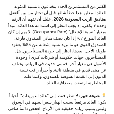
الكثير من المستثمرين الجدد ينخدعون بالنسبة المئوية
للعائد المعلن. هذا خطأ شائع. قبل أن تختار من بين
أفضل
صناديق الريت السعودية 2026
، عليك أن تفهم أن الرقم
وحده لا يكفي، إذ يجب النظر إلى استدامة هذا العائد. لنبدأ
بمعيار “نسبة الإشغال” (Occupancy Rate). لا يهم إن كان
العائد الموزع 7% إذا كان نصف مباني الصندوق فارغة.
الصندوق القوي هو ما تزيد نسبة إشغاله عن 85% بعقود
طويلة الأجل. بعدها، انظر إلى جودة المستأجرين. هل
المستأجرون جهات حكومية أو شركات كبرى؟ وجودة
الأصول هي معيار آخر، فمبنى حديث في الرياض يختلف
عن مبنى قديم في منطقة نائية. وأخيراً، راقب نسبة
الديون إلى القيمة السوقية للصندوق، وكلما قلت
المخاطرة، ارتفعت مصداقية العائد.
نصيحة خبير:
لا تنظر فقط إلى “عائد التوزيعات”. أحياناً
يكون العائد مرتفعاً بسبب انهيار سعر السهم في السوق
وليس بسبب زيادة حقيقية في الأرباح. افحص دائماً صافي