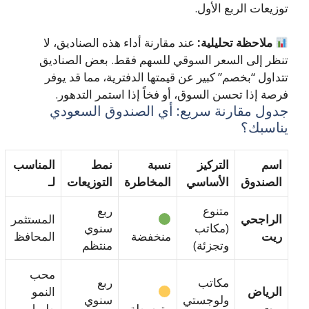
توزيعات الربع الأول.
ملاحظة تحليلية:
عند مقارنة أداء هذه الصناديق، لا
تنظر إلى السعر السوقي للسهم فقط. بعض الصناديق
تتداول “بخصم” كبير عن قيمتها الدفترية، مما قد يوفر
فرصة إذا تحسن السوق، أو فخاً إذا استمر التدهور.
جدول مقارنة سريع: أي الصندوق السعودي
يناسبك؟
اسم
التركيز
نسبة
نمط
المناسب
الصندوق
الأساسي
المخاطرة
التوزيعات
لـ
متنوع
ربع
الراجحي
المستثمر
(مكاتب
سنوي
ريت
منخفضة
المحافظ
وتجزئة)
منتظم
محب
مكاتب
ربع
الرياض
النمو
ولوجستي
سنوي
ريت
متوسطة
طويل