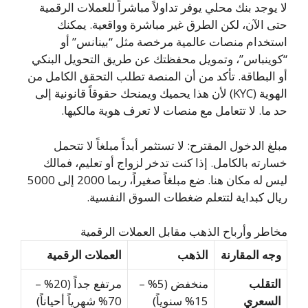
لا يوجد بنك محلي يوفر تداولاً مباشراً للعملات الرقمية
حتى الآن، لكن الطرق غير مباشرة وواقعية. يمكنك
استخدام منصات عالمية مرخصة مثل “بينانس” أو
“كوينباس”، وتمويل محفظتك عن طريق التحويل البنكي
أو البطاقة. تأكد من أن المنصة تطلب التحقق الكامل من
الهوية (KYC) لأن هذا يحميك ويمنحك حقوقاً قانونية إلى
حد ما. لا تتعامل مع منصات لا تعرف هوية مالكيها.
مبلغ الدخول المقترح: لا تستثمر أبداً مبلغاً لا تتحمل
خسارته بالكامل. إذا كنت تدخر لزواج أو تعليم، فمالك
ليس له مكان هنا. ضع مبلغاً صغيراً، ربما 2000 إلى 5000
ريال كبداية لتتعلم ضغطات السوق النفسية.
مخاطر وأرباح الذهب مقابل العملات الرقمية
وجه المقارنة
الذهب
العملات الرقمية
التقلب
منخفض (5% –
مرتفع جداً (20% –
السعري
15% سنوياً)
70% شهرياً أحياناً)