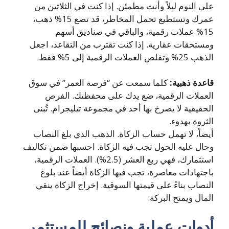
على النوم ليلاً وأنت مطمئن. إذا كنت في الثلاثين من
عمرك وتستطيع تحمل المخاطر، قد تضع 15% ذهب،
15% عملات رقمية، والباقي في صناديق أسهم
ومستحقات عقارية. إذا كنت تقترب من التقاعد، اجعل
الذهب 25% وتقلص العملات الرقمية إلى 5% فقط.
قاعدة ذهبية:
كلما سمعت عن “فرصة العمر” في سوق
العملات الرقمية، ضع يدك على محفظتك. الفرص
الحقيقية لا يصرخ بها أحد في مجموعة تيليجرام. تُبنى
الثروة بهدوء.
أيضاً، لا تهمل حساب الزكاة. الذهب الذي بلغ النصاب
وحال عليه الحول تجب فيه الزكاة. احسبها ضمن تكاليف
استثمارك، فهي ربع العشر (2.5%). العملات الرقمية،
باجتهادات معاصرة، تجب فيها الزكاة أيضاً عند بلوغ
النصاب بناءً على قيمتها السوقية. إخراج الزكاة ينقي
المال ويمنح البركة.
أدوات عملية ونصائح للمستثمر