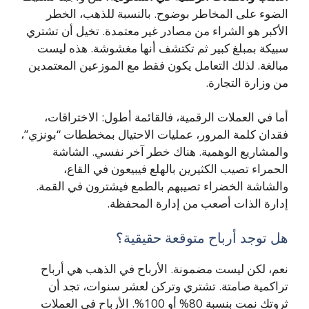
الضوء على المخاطر بوضوح. بالنسبة للذهب، الخطر
الأكبر هو الشراء من مصادر غير معتمدة. تخيل أن تشتري
سبيكة بمبلغ كبير ثم تكتشف أنها مغشوشة. هذه ليست
مبالغة. لذلك التعامل يكون فقط مع الموزعين المعتمدين
من وزارة التجارة.
أما في العملات الرقمية، فالقائمة أطول: الاختراقات،
فقدان كلمة المرور، عمليات الاحتيال بمخططات “بونزي”،
والمشاريع الوهمية. هناك خطر آخر نفسي. الشاشة
الحمراء تصيب الكثيرين بالهلع فيبيعون في القاع،
والشاشة الخضراء تصيبهم بالطمع فيشترون في القمة.
إدارة الذات أصعب من إدارة المحفظة.
هل توجد أرباح متوقعة حقيقية؟
نعم، لكن ليست مضمونة. الأرباح في الذهب هي أرباح
تراكمية صامتة. تشتري وتركن لعشر سنوات، تجد أن
ثروتك نمت بنسبة 80% أو 100%. الأرباح في العملات