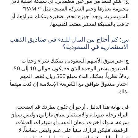
ج: اشترِ فقط من موزعين معتمدين. أي سبيكة أصلية تأتي
مختومة بعيارها وختم الشركة المنتجة مثل “PAMP”
السويسرية. يوجد أجهزة فحص صغيرة يمكنك شراؤها، أو
تذهب بالسبيكة لمختبر معتمد لتقييمها.
س: كم أحتاج من المال للبدء في صناديق الذهب
الاستثمارية في السعودية؟
ج: عبر سوق الأسهم السعودية، يمكنك شراء وحدات
الصندوق بسعر الوحدة الذي قد يكون حوالي 10 إلى 50
ريالاً. نظرياً، يمكنك البدء بمبلغ 500 ريال فقط. المهم
اختيار صندوق يتوافق مع الشريعة الإسلامية إن كنت مهتماً
بذلك.
في نهاية هذا الدليل، أرجو أن تكون نظرتك قد اتضحت.
الثراء رحلة طويلة، والاستثمار سباق ماراثون وليس سباق
سرعة. سواء اخترت لمعان الذهب أو شيفرات العملات
الرقمية، فليكن قرارك مبنياً على علم وليس حماساً. لا
تترك أموالك رهينة لقصص وهمية، بل ابنِ ثروتك بصبر