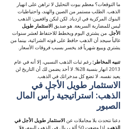
ما التوقعات؟ معظم بيوت التحليل لا تراهن على انهيار
الذهب. الطلب مستمر من الصين والهند، واحتياطيات
البنوك المركزية في ازدياد. لكن لنكن واقعيين: الذهب
ليس للمضاربة السريعة. هو صديق
الاستثمار طويل
الأجل
. من يشتري اليوم ويخطط للاحتفاظ لعشر سنوات
غالباً سيجد أن الذهب حافظ على قوته الشرائية، بينما من
يشتري ويبيع شهرياً قد يخسر بسبب فروقات الأسعار.
تنبيه المخاطر:
رغم ثبات الذهب النسبي، إلا أنه في عام
2013 انهار بنسبة 28%. لا أحد يضمن لك أن التاريخ لن
يعيد نفسه. لا تضع كل مدخراتك في الذهب.
الاستثمار طويل الأجل في
الذهب: استراتيجية رأس المال
الصبور
دعنا نتحدث بلا مجاملات عن
الاستثمار طويل الأجل في
الذهب
. إذا وضعت 50 ألف ريال في الذهب اليوم، فلا