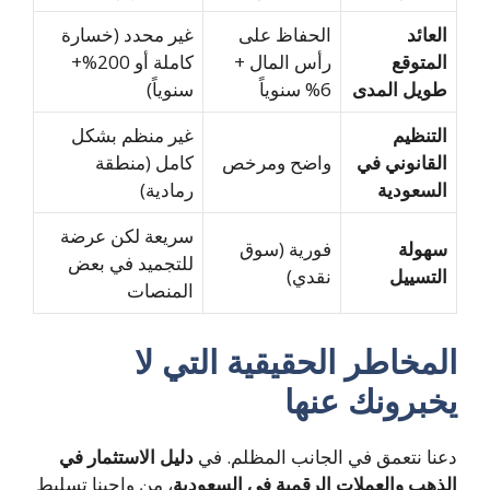
العائد
الحفاظ على
غير محدد (خسارة
المتوقع
رأس المال +
كاملة أو 200%+
طويل المدى
6% سنوياً
سنوياً)
التنظيم
غير منظم بشكل
القانوني في
واضح ومرخص
كامل (منطقة
السعودية
رمادية)
سريعة لكن عرضة
سهولة
فورية (سوق
للتجميد في بعض
التسييل
نقدي)
المنصات
المخاطر الحقيقية التي لا
يخبرونك عنها
دعنا نتعمق في الجانب المظلم. في
دليل الاستثمار في
الذهب والعملات الرقمية في السعودية
، من واجبنا تسليط