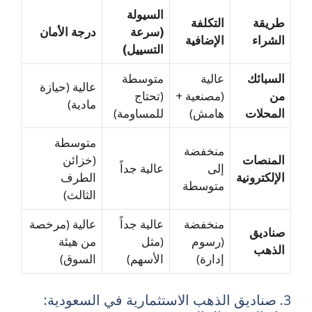
السيولة
طريقة
التكلفة
(سرعة
درجة الأمان
الشراء
الإضافية
التسييل)
السبائك
عالية
متوسطة
عالية (حيازة
من
(مصنعية +
(تحتاج
مادية)
المحلات
هامش)
للمساومة)
متوسطة
منخفضة
المنصات
(خزائن
إلى
عالية جداً
الإلكترونية
الطرف
متوسطة
الثالث)
منخفضة
عالية جداً
عالية (مرخصة
صناديق
(رسوم
(مثل
من هيئة
الذهب
إدارة)
الأسهم)
السوق)
3. صناديق الذهب الاستثمارية في السعودية: