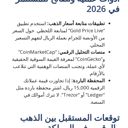
في 2026
تطبيقات متابعة أسعار الذهب:
استخدم تطبيق
“Gold Price Live” لمتابعة اللحظي. حول السعر
من الأونصة للجرام بعملة الريال لتفهم التسعير
المحلي.
منصات التحليل الرقمي:
“CoinMarketCap”
و”CoinGecko” لمعرفة القيمة السوقية الحقيقية
لأي عملة، وتجنب المنصات الوهمية التي تتلاعب
بالأرقام.
المحفظة الباردة:
إذا تجاوزت قيمة عملاتك
الرقمية 15,000 ريال، اشترِ محفظة باردة مثل
“Ledger” أو “Trezor”. لا تترك أموالك في
المنصة.
توقعات المستقبل بين الذهب
والرقمي في المملكة