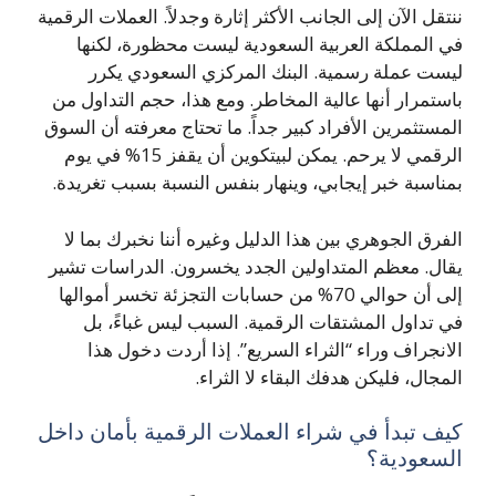
ننتقل الآن إلى الجانب الأكثر إثارة وجدلاً. العملات الرقمية
في المملكة العربية السعودية ليست محظورة، لكنها
ليست عملة رسمية. البنك المركزي السعودي يكرر
باستمرار أنها عالية المخاطر. ومع هذا، حجم التداول من
المستثمرين الأفراد كبير جداً. ما تحتاج معرفته أن السوق
الرقمي لا يرحم. يمكن لبيتكوين أن يقفز 15% في يوم
بمناسبة خبر إيجابي، وينهار بنفس النسبة بسبب تغريدة.
الفرق الجوهري بين هذا الدليل وغيره أننا نخبرك بما لا
يقال. معظم المتداولين الجدد يخسرون. الدراسات تشير
إلى أن حوالي 70% من حسابات التجزئة تخسر أموالها
في تداول المشتقات الرقمية. السبب ليس غباءً، بل
الانجراف وراء “الثراء السريع”. إذا أردت دخول هذا
المجال، فليكن هدفك البقاء لا الثراء.
كيف تبدأ في شراء العملات الرقمية بأمان داخل
السعودية؟